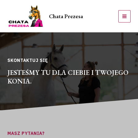
Skip
MAI
to
Chata Prezesa
MEN
content
SKONTAKTUJ SIĘ
JESTEŚMY TU DLA CIEBIE I TWOJEGO
KONIA.
MASZ PYTANIA?